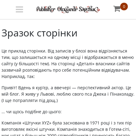
0
Menu
Зразок сторінки
Bookstore
Shipping
Це приклад сторінки. Від записів у блозі вона відрізняється
info
тим, що залишається на одному місці і відображається в меню
сайту (у більшості тем). На сторінці «Деталі» власники сайтів
About
зазвичай розповідають про себе потенційним відвідувачам.
Наприклад, так:
us
Привіт! Вдень я кур’єр, а ввечері — перспективний актор. Це
УКР
мій блог. Я живу у Львові, люблю свого пса Джека і Пінаколаду.
(І ще потрапляти під дощ.)
… чи щось подібне до цього:
Компанія «Штучки XYZ» була заснована в 1971 році і з тих пір
виготовляє якісні штучки. Компанія знаходиться в Готем-сіті,
має штат з більш ніж 2000 співробітників і приносить багато