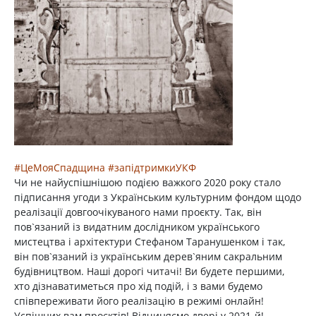
#ЦеМояСпадщина
#запідтримкиУКФ
Чи не найуспішнішою подією важкого 2020 року стало
підписання угоди з Українським культурним фондом щодо
реалізації довгоочікуваного нами проєкту. Так, він
пов`язаний із видатним дослідником українського
мистецтва і архітектури Стефаном Таранушенком і так,
він пов`язаний із українським дерев`яним сакральним
будівництвом. Наші дорогі читачі! Ви будете першими,
хто дізнаватиметься про хід подій, і з вами будемо
співпереживати його реалізацію в режимі онлайн!
Успішних вам проєктів! Відчиняємо двері у 2021-й!