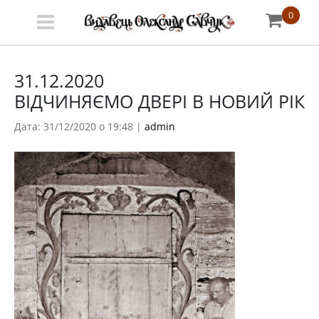
0
Меню
Про
31.12.2020
ВІДЧИНЯЄМО ДВЕРІ В НОВИЙ РІК
видавництво
Дата: 31/12/2020 о 19:48 |
admin
Книгарня
Публічний
договір
Видати
книгу
#запідтримкиУКФ
ENG