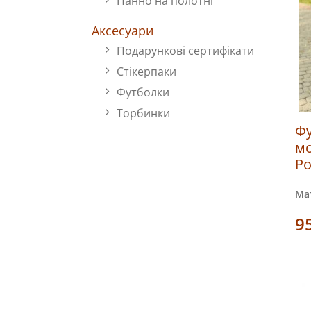
Панно на полотні
Аксесуари
Подарункові сертифікати
Стікерпаки
Футболки
Торбинки
Фу
мо
Ро
Мат
9