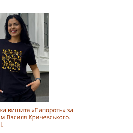
ка вишита «Папороть» за
м Василя Кричевського.
 L