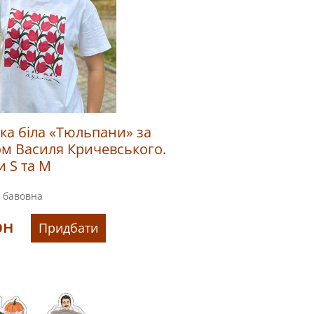
ка біла «Тюльпани» за
м Василя Кричевського.
и S та M
бавовна
рн
Придбати