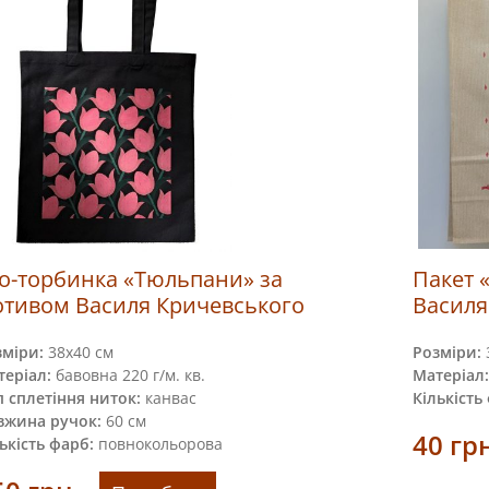
о-торбинка «Тюльпани» за
Пакет 
тивом Василя Кричевського
Василя
зміри:
38х40 см
Розміри:
еріал:
бавовна 220 г/м. кв.
Матеріал:
 сплетіння ниток:
канвас
Кількість
вжина ручок:
60 см
40
гр
ькість фарб:
повнокольорова