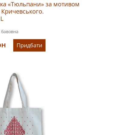
ка «Тюльпани» за мотивом
 Кричевського.
 L
бавовна
рн
Придбати