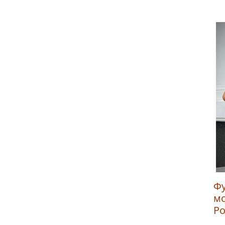
Фу
мо
Ро