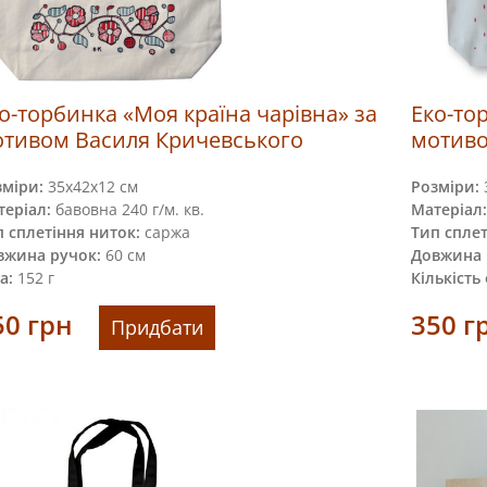
о-торбинка «Моя країна чарівна» за
Еко-то
тивом Василя Кричевського
мотиво
зміри:
35x42х12 см
Розміри:
еріал:
бавовна 240 г/м. кв.
Матеріал:
 сплетіння ниток:
саржа
Тип сплет
вжина ручок:
60 см
Довжина 
а:
152 г
Кількість
50
грн
350
г
Придбати