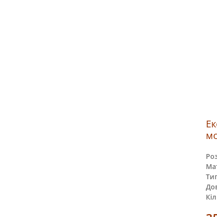
Ек
мо
Ро
Мат
Тип
До
Кіл