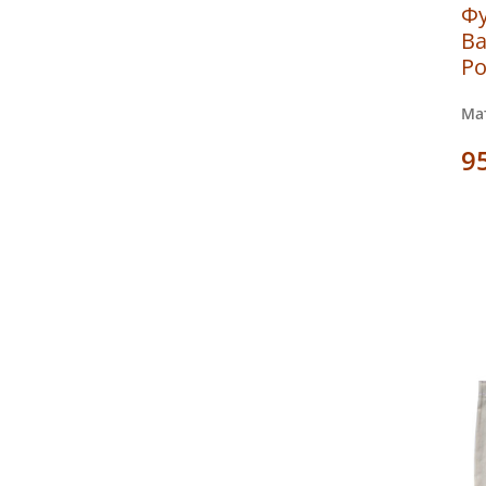
Фу
Ва
Ро
Мат
9