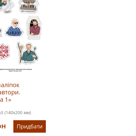
наліпок
автори.
а 1»
5 (140х200 мм)
рн
Придбати