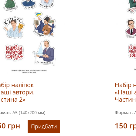
бір наліпок
Набір 
аші автори.
«Наші 
стина 2»
Частин
рмат:
А5 (140х200 мм)
Формат:
А
50
грн
150
г
Придбати