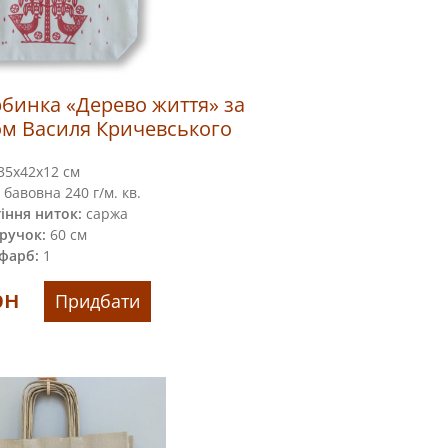
рбинка «Дерево життя» за
м Василя Кричевського
35x42х12 см
бавовна 240 г/м. кв.
іння ниток:
саржа
ручок:
60 см
 фарб:
1
рн
Придбати