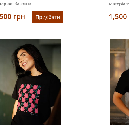
еріал:
бавовна
Матеріал:
,500
грн
1,500
Придбати