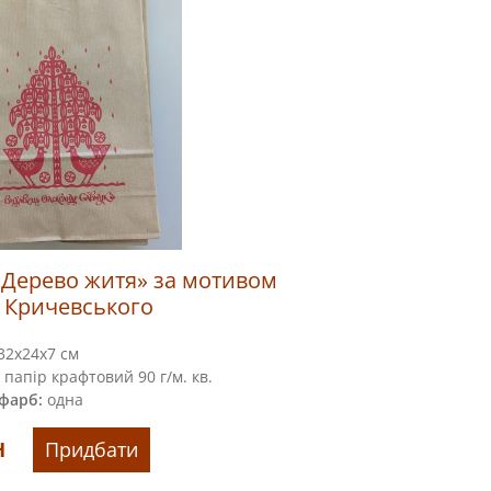
«Дерево житя» за мотивом
 Кричевського
32x24х7 см
папір крафтовий 90 г/м. кв.
 фарб:
одна
н
Придбати