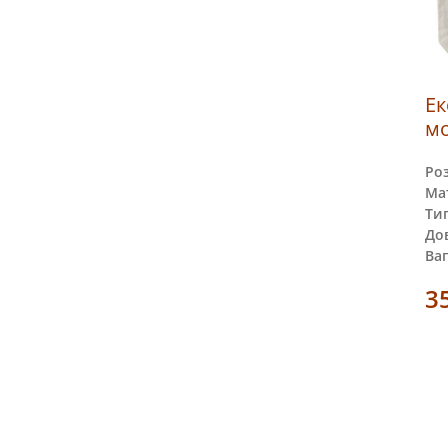
Ек
мо
Ро
Мат
Тип
До
Ваг
3