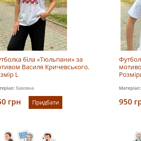
тболка біла «Тюльпани» за
Футбол
тивом Василя Кричевського.
мотиво
змір L
Розмір
еріал:
бавовна
Матеріал:
50
грн
950
г
Придбати