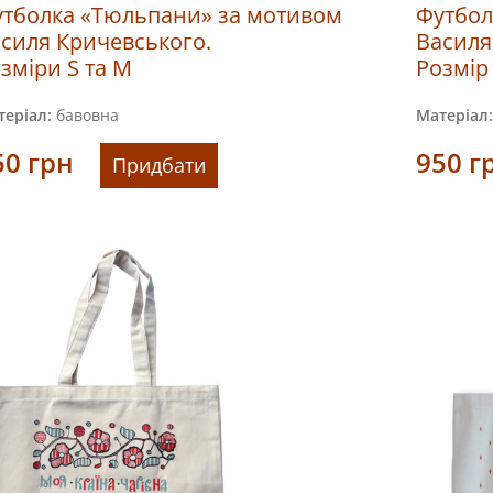
тболка «Тюльпани» за мотивом
Футбол
силя Кричевського.
Василя
зміри S та M
Розмір
еріал:
бавовна
Матеріал:
50
грн
950
г
Придбати