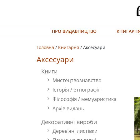
Меню
ПРО ВИДАВНИЦТВО
КНИГАРН
Про
видавництво
Головна
/
Книгарня
/ Аксесуари
Книгарня
Аксесуари
Публічний
Книги
Мистецтвознавство
договір
Історія / етнографія
Видати
Філософія / мемуаристика
книгу
Архів видань
#запідтримкиУКФ
Декоративні вироби
Дерев’яні листівки
ENG