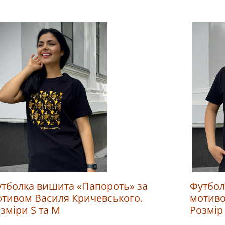
тболка вишита «Папороть» за
Футбол
тивом Василя Кричевського.
мотиво
зміри S та M
Розмір