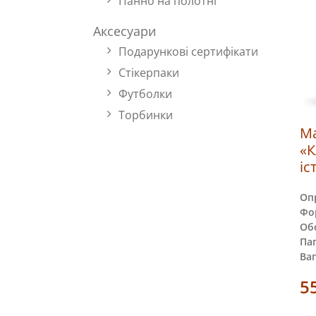
Панно на полотні
Аксесуари
Подарункові сертифікати
Стікерпаки
Футболки
Торбинки
Ма
«К
іс
Оп
Фо
Обс
Пап
Ваг
5