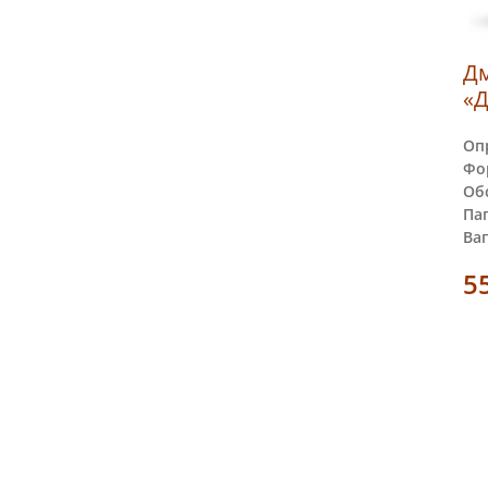
Д
«Д
Оп
Фо
Обс
Пап
Ваг
5