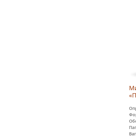
М
«П
Оп
Фо
Обс
Пап
Ваг