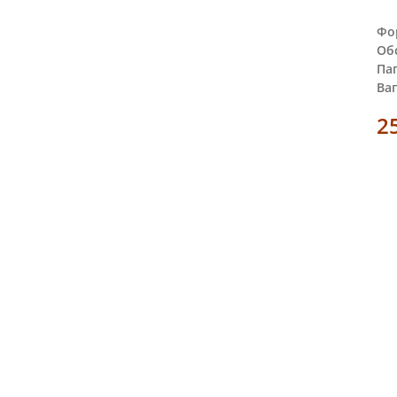
Фо
Обс
Пап
Ваг
2