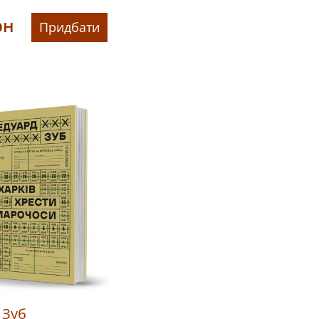
рн
Придбати
 Зуб