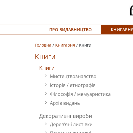
Меню
ПРО ВИДАВНИЦТВО
КНИГАРН
Про
видавництво
Головна
/
Книгарня
/ Книги
Книгарня
Книги
Публічний
Книги
Мистецтвознавство
договір
Історія / етнографія
Видати
Філософія / мемуаристика
книгу
Архів видань
#запідтримкиУКФ
Декоративні вироби
Дерев’яні листівки
ENG