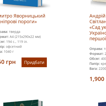
митро Яворницький
Андрій
ніпрові пороги»
Світла
«Сад у
рава:
тверда
Українс
рмат:
А4 (215х290х22 мм)
першої
яг:
194 с., 119 іл.
ір:
офсетний
Оправа:
т
а:
1040 г
Формат:
2
Обсяг:
400
50
грн
Придбати
Папір:
кре
Вага:
2200
1,900