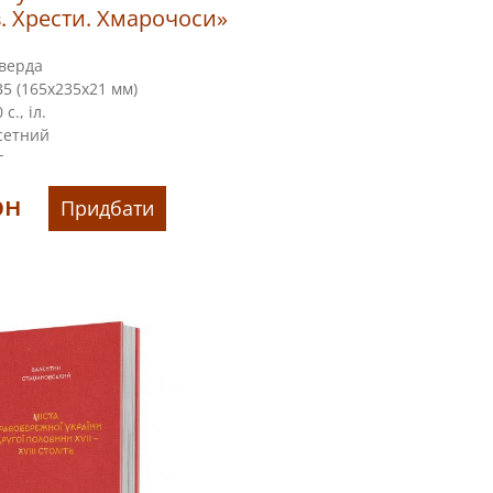
в. Хрести. Хмарочоси»
верда
5 (165х235х21 мм)
с., іл.
сетний
г
рн
Придбати