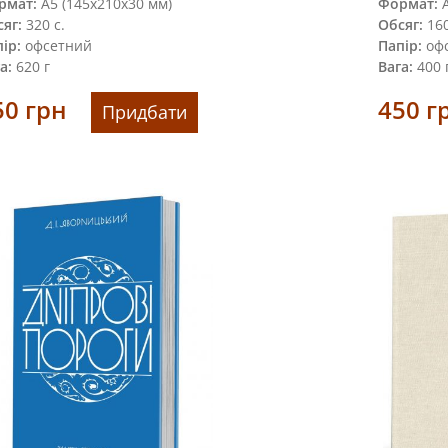
рмат:
А5 (145х210х30 мм)
Формат:
А
яг:
320 с.
Обсяг:
160 
ір:
офсетний
Папір:
офс
а:
620 г
Вага:
400 
50
грн
450
г
Придбати