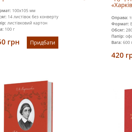
«Харкі
рмат:
100х105 мм
яг:
14 листівок без конверту
Оправа:
т
ір:
листівковий картон
Формат:
В
а:
100 г
Обсяг:
280 
Папір:
оф
50
грн
Придбати
Вага:
600 
420
г