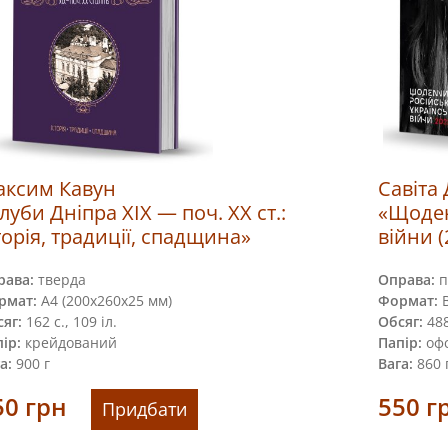
кcим Кавун
Савіта
луби Дніпра XIХ — поч. XX ст.:
«Щоден
торія, традиції, спадщина»
війни 
рава:
тверда
Оправа:
п
рмат:
А4 (200х260х25 мм)
Формат:
В
яг:
162 с., 109 іл.
Обсяг:
488
ір:
крейдований
Папір:
офс
а:
900 г
Вага:
860 
50
грн
550
г
Придбати