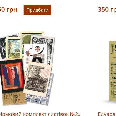
50
грн
350
г
Придбати
ірмовий комплект листівок №2»
Едуард