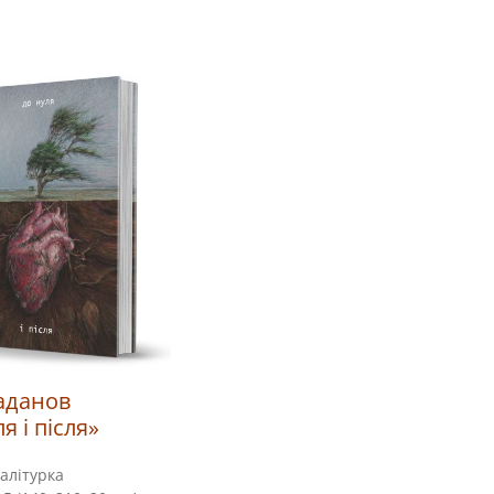
аданов
я і після»
алітурка