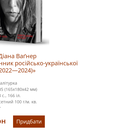
 Діана Ваґнер
ник російсько-української
(2022—2024)»
алітурка
5 (165х180х42 мм)
 с., 166 іл.
етний 100 г/м. кв.
г
рн
Придбати