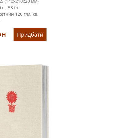
5 (140х210х20 мм)
с., 53 іл.
етний 120 г/м. кв.
г
рн
Придбати