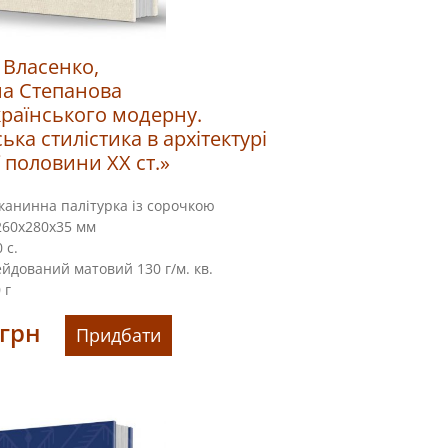
 Власенко,
на Степанова
країнського модерну.
ька стилістика в архітектурі
 половини ХХ ст.»
канинна палітурка із сорочкою
60х280х35 мм
 с.
йдований матовий 130 г/м. кв.
 г
грн
Придбати