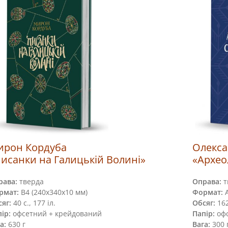
ирон Кордуба
Олекса
исанки на Галицькій Волині»
«Архео
рава:
тверда
Оправа:
т
рмат:
В4 (240х340х10 мм)
Формат:
А
яг:
40 с., 177 іл.
Обсяг:
162
ір:
офсетний + крейдований
Папір:
оф
а:
630 г
Вага:
300 