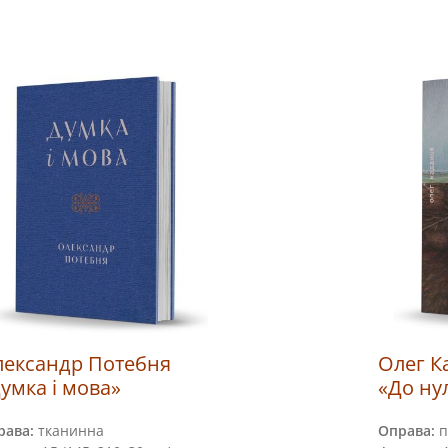
ександр Потебня
Олег К
умка і мова»
«До нул
рава:
тканинна
Оправа:
п