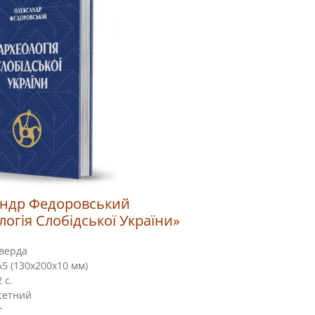
ндр Федоровський
логія Слобідської України»
верда
5 (130х200х10 мм)
 с.
сетний
г