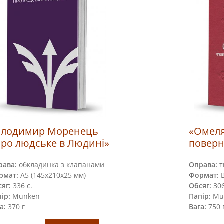
олодимир Моренець
«Омеля
ро людське в Людині»
поверн
рава:
обкладинка з клапанами
Оправа:
т
рмат:
А5 (145х210х25 мм)
Формат:
В
яг:
336 с.
Обсяг:
306 
ір:
Munken
Папір:
Mu
а:
370 г
Вага:
750 