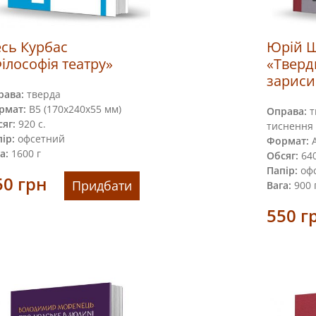
сь Курбас
Юрій 
ілософія театру»
«Тверд
зариси
рава:
тверда
рмат:
В5 (170х240х55 мм)
Оправа:
т
яг:
920 с.
тиснення
ір:
офсетний
Формат:
А
а:
1600 г
Обсяг:
640 
Папір:
оф
50
грн
Придбати
Вага:
900 
550
г