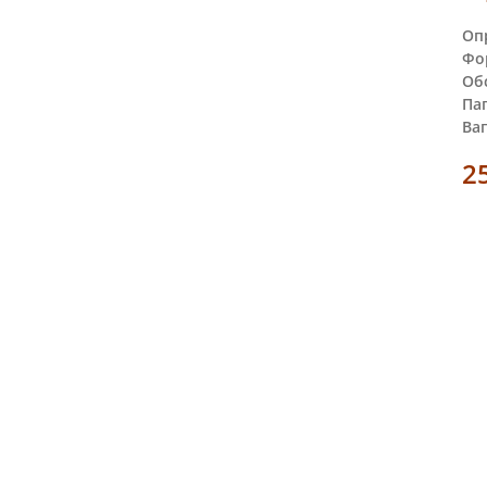
Оп
Фо
Обс
Пап
Ваг
2