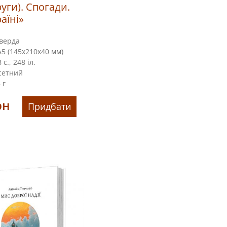
руги). Спогади.
раїні»
верда
5 (145х210х40 мм)
 с., 248 іл.
сетний
 г
рн
Придбати