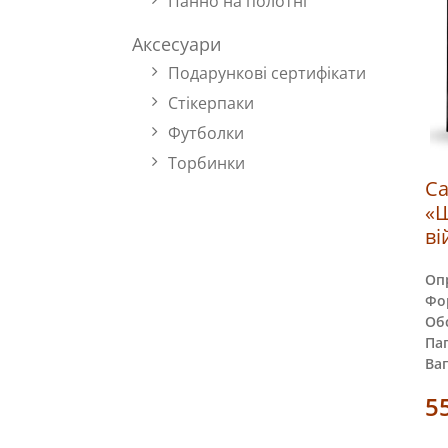
Панно на полотні
Аксесуари
Подарункові сертифікати
Стікерпаки
Футболки
Торбинки
Са
«Щ
ві
Оп
Фо
Обс
Пап
Ваг
5