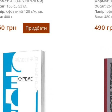
рмат:
А5 (140х210х20 мм)
Формат:
А
яг:
160 с., 53 іл.
Обсяг:
264
ір:
офсетний 120 г/м. кв.
Папір:
оф
а:
400 г
Вага:
480 
50
грн
490
г
Придбати