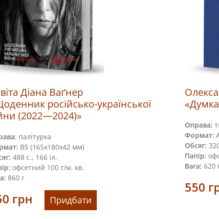
віта Діана Ваґнер
Олекса
оденник російсько-української
«Думка
йни (2022—2024)»
Оправа:
т
Формат:
А
рава:
палітурка
Обсяг:
320
рмат:
В5 (165х180х42 мм)
Папір:
оф
яг:
488 с., 166 іл.
Вага:
620 
ір:
офсетний 100 г/м. кв.
а:
860 г
550
г
50
грн
Придбати