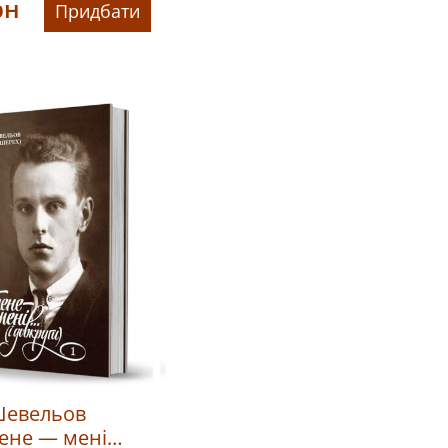
рн
Придбати
Шевельов
ене — мені…