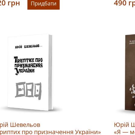
20
грн
490
г
Придбати
рій Шевельов
Юрій 
риптих про призначення України»
«Я — м