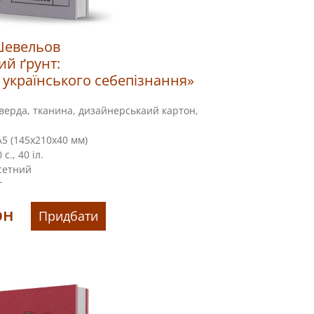
Шевельов
ий ґрунт:
 українського себепізнання»
верда, тканина, дизайнерськаий картон,
5 (145х210х40 мм)
с., 40 іл.
сетний
г
рн
Придбати