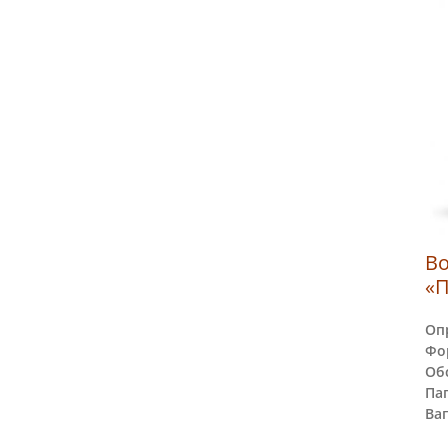
В
«П
Оп
Фо
Обс
Пап
Ваг