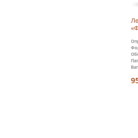
Ле
«Ф
Оп
Фо
Обс
Пап
Ваг
9