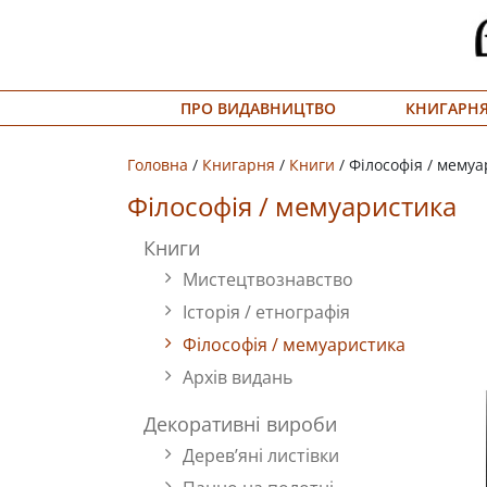
Меню
ПРО ВИДАВНИЦТВО
КНИГАРН
Про
видавництво
Головна
/
Книгарня
/
Книги
/ Філософія / мему
Книгарня
Філософія / мемуаристика
Публічний
Книги
Мистецтвознавство
договір
Історія / етнографія
Видати
Філософія / мемуаристика
книгу
Архів видань
#запідтримкиУКФ
Декоративні вироби
Дерев’яні листівки
ENG