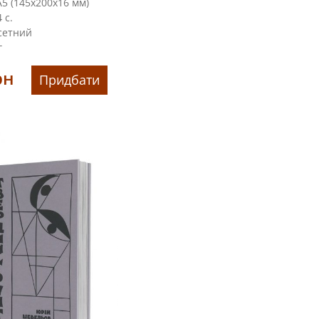
5 (145х200х16 мм)
 с.
сетний
г
рн
Придбати