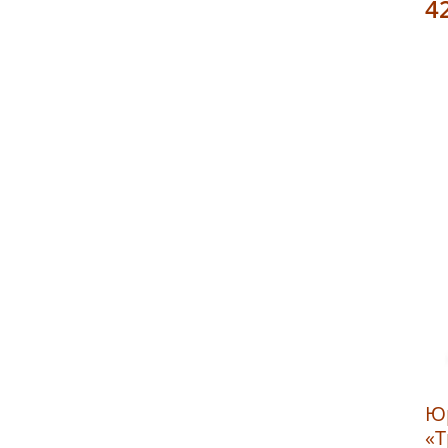
4
Ю
«Т