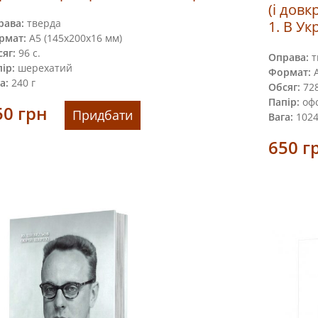
(і довк
рава:
тверда
1. В Ук
рмат:
А5 (145х200х16 мм)
яг:
96 с.
Оправа:
т
ір:
шерехатий
Формат:
А
а:
240 г
Обсяг:
728
Папір:
оф
50
грн
Придбати
Вага:
1024
650
г