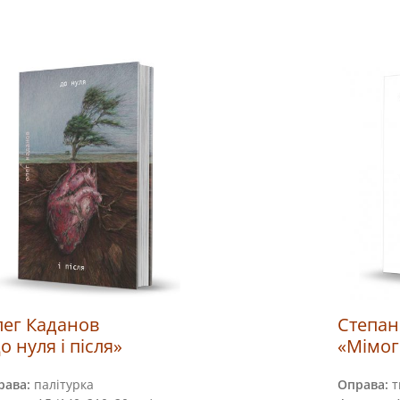
ег Каданов
Степан
о нуля і після»
«Мімог
рава:
палітурка
Оправа:
т