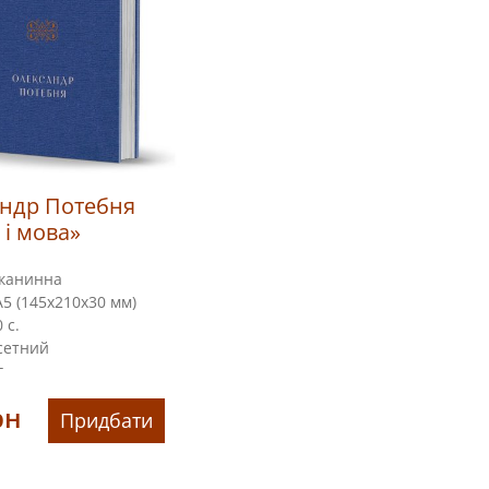
ндр Потебня
 і мова»
канинна
5 (145х210х30 мм)
 с.
сетний
г
рн
Придбати