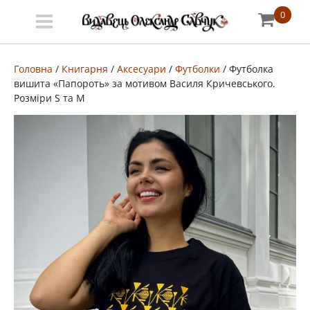
0
Меню
Про
Головна
/
Книгарня
/
Аксесуари
/
Футболки
/ Футболка
вишита «Папороть» за мотивом Василя Кричевського.
видавництво
Розміри S та M
Книгарня
Публічний
договір
Видати
книгу
#запідтримкиУКФ
ENG