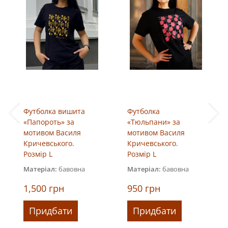
S
та
M
кількість
Футболка вишита
Футболка
«Папороть» за
«Тюльпани» за
мотивом Василя
мотивом Василя
Кричевського.
Кричевського.
Розмір L
Розмір L
Матеріал:
бавовна
Матеріал:
бавовна
1,500
грн
950
грн
Придбати
Придбати