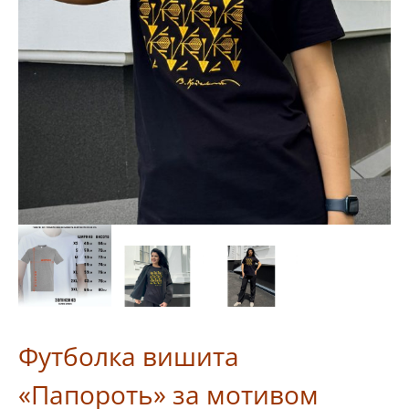
Футболка вишита
«Папороть» за мотивом