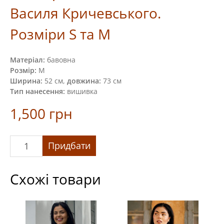
Василя Кричевського.
Розміри S та M
Матеріал:
бавовна
Розмір:
M
Ширина:
52 см,
довжина:
73 см
Тип нанесення:
вишивка
1,500
грн
Футболка
Придбати
вишита
«Папороть»
за
Схожі товари
мотивом
Василя
Кричевського.
Розміри