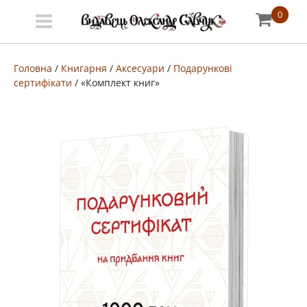
0
Меню
Про
Головна
/
Книгарня
/
Аксесуари
/
Подарункові
сертифікати
/ «Комплект книг»
видавництво
Книгарня
Публічний
договір
Видати
книгу
#запідтримкиУКФ
ENG