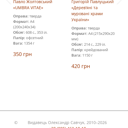
Павло Жолтовський
Григорій Павлуцький
«UMBRA VITAE»
«Дерев’яні та
муровані храми
Оправа:
тверда
України»
Формат:
А4
(200х240х34)
Оправа:
тверда
Обсяг:
608 с., 353 іл.
Формат:
А4 (215х290х20
Папір:
офсетний
мм)
Вага:
1354 г
Обсяг:
214 с., 229 іл.
Папір:
крейдований
350
грн
Вага:
1150 г
420
грн
©
Видавець Олександр Савчук, 2010–2026