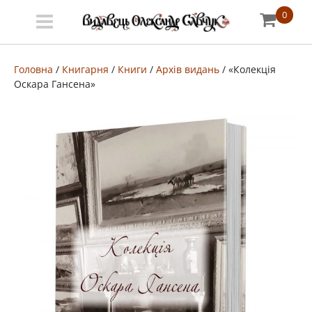
0
Меню
Про
Головна
/
Книгарня
/
Книги
/
Архів видань
/ «Колекція
Оскара Гансена»
видавництво
Книгарня
Публічний
договір
Видати
книгу
#запідтримкиУКФ
ENG