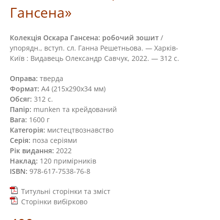
Гансена»
Колекція Оскара Гансена: робочий зошит
/
упорядн., вступ. сл. Ганна Решетньова. — Харків-
Київ : Видавець Олександр Савчук, 2022. — 312 с.
Оправа:
тверда
Формат:
А4 (215х290х34 мм)
Обсяг:
312 с.
Папір:
munken та крейдований
Вага:
1600 г
Категорія:
мистецтвознавство
Серія:
поза серіями
Рік видання:
2022
Наклад:
120 примірників
ISBN:
978-617-7538-76-8
Титульні сторінки та зміст
Сторінки вибірково