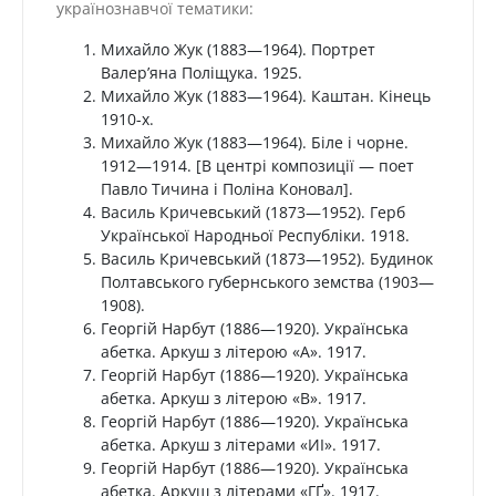
українознавчої тематики:
Михайло Жук (1883—1964). Портрет
Валер’яна Поліщука. 1925.
Михайло Жук (1883—1964). Каштан. Кінець
1910-х.
Михайло Жук (1883—1964). Біле і чорне.
1912—1914. [В центрі композиції — поет
Павло Тичина і Поліна Коновал].
Василь Кричевський (1873—1952). Герб
Української Народньої Республіки. 1918.
Василь Кричевський (1873—1952). Будинок
Полтавського губернського земства (1903—
1908).
Георгій Нарбут (1886—1920). Українська
абетка. Аркуш з літерою «А». 1917.
Георгій Нарбут (1886—1920). Українська
абетка. Аркуш з літерою «В». 1917.
Георгій Нарбут (1886—1920). Українська
абетка. Аркуш з літерами «ИІ». 1917.
Георгій Нарбут (1886—1920). Українська
абетка. Аркуш з літерами «ГҐ». 1917.