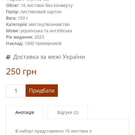
Обсяг:
16 листівок без конверту
Папір:
листівковий картон
Вага:
100 г
Категорія:
мистецтвознавство
Мови:
українська та англійська
Рік видання:
2023
Наклад:
1000 примірників
Доставка за межі України
250
грн
«Фірмовий
Придбати
комплект
листівок
№1»
Анотація
Відгуки (2)
кількість
В наборі представлено 16 листівок з