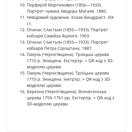
Порфирій Мартинович (1856—1933).
Портрет чумака Хведора Мигаля. 1880.
Невідомий художник. Козак-бандурист. ХІХ
ст.
Опанас Сластьон (1855—1933). Портрет
кобзаря Самійла Яшного. 1903.
Опанас Сластьон (1855—1933). Портрет
кобзаря Петра Сіроштана. 1887.
Пакуль (Чернігівщина), Троїцька церква
1710 р. Знищена. Екстерʼєр. + QR-код з 3D-
моделлю церкви.
Пакуль (Чернігівщина), Троїцька церква
1710 р. Знищена. Інетрʼєр. + QR-код з 3D-
моделлю церкви.
Березна (Чернігівщина), Вознесенська
церква 1759–1761 рр. Екстерʼєр. + QR-код з
3D-моделлю церкви.