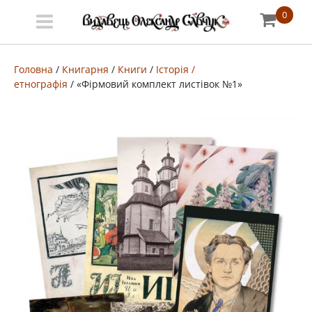
0
Меню
Про
Головна
/
Книгарня
/
Книги
/
Історія /
етнографія
/ «Фірмовий комплект листівок №1»
видавництво
Книгарня
Публічний
договір
Видати
книгу
#запідтримкиУКФ
ENG