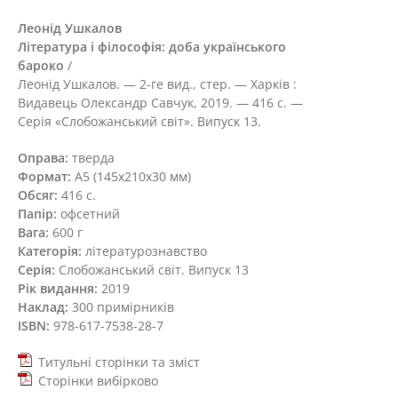
Леонід Ушкалов
Література і філософія: доба українського
бароко
/
Леонід Ушкалов. — 2-ге вид., стер. — Харків :
Видавець Олександр Савчук, 2019. — 416 с. —
Серія «Слобожанський світ». Випуск 13.
Оправа:
тверда
Формат:
А5 (145х210х30 мм)
Обсяг:
416 с.
Папір:
офсетний
Вага:
600 г
Категорія:
літературознавство
Серія:
Слобожанський світ. Випуск 13
Рік видання:
2019
Наклад:
300 примірників
ISBN:
978-617-7538-28-7
Титульні сторінки та зміст
Сторінки вибірково