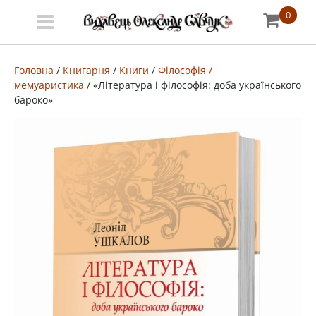
0
Меню
Про
Головна
/
Книгарня
/
Книги
/
Філософія /
мемуаристика
/ «Література і філософія: доба українського
видавництво
бароко»
Книгарня
Публічний
договір
Видати
книгу
#запідтримкиУКФ
ENG