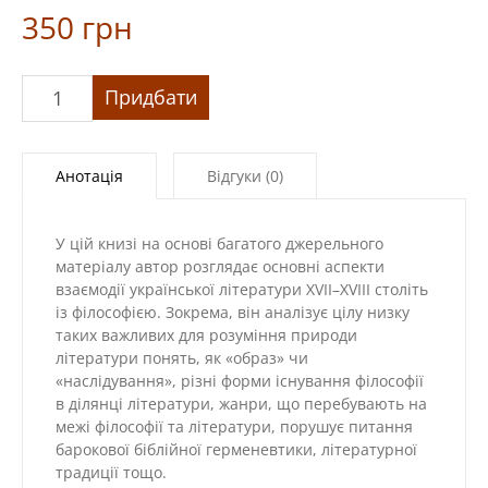
350
грн
«Література
Придбати
і
філософія:
доба
Анотація
Відгуки (0)
українського
бароко»
кількість
У цій книзі на основі багатого джерельного
матеріалу автор розглядає основні аспекти
взаємодії української літератури XVII–XVIII століть
із філософією. Зокрема, він аналізує цілу низку
таких важливих для розуміння природи
літератури понять, як «образ» чи
«наслідування», різні форми існування філософії
в ділянці літератури, жанри, що перебувають на
межі філософії та літератури, порушує питання
барокової біблійної герменевтики, літературної
традиції тощо.