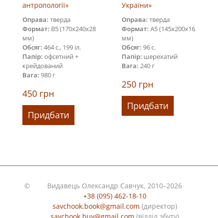
антропології»
України»
Оправа:
тверда
Оправа:
тверда
Формат:
В5 (170х240х28
Формат:
А5 (145х200х16
мм)
мм)
Обсяг:
464 с., 199 іл.
Обсяг:
96 с.
Папір:
офсетний +
Папір:
шерехатий
крейдований
Вага:
240 г
Вага:
980 г
250
грн
450
грн
Придбати
Придбати
©
Видавець Олександр Савчук, 2010–2026
+38 (095) 462-18-10
savchook.book@gmail.com
(директор)
savchook.buy@gmail.com
(відділ збуту)