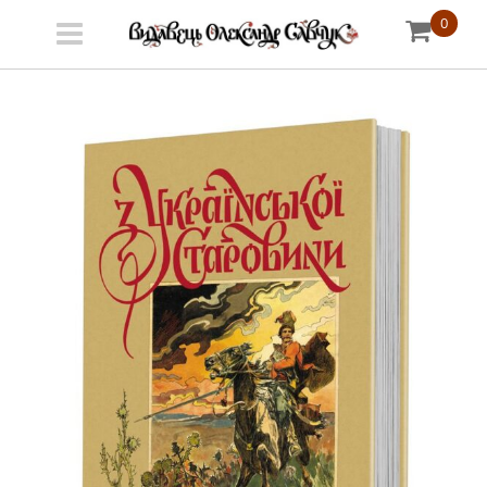
0
Меню
Про
видавництво
Книгарня
Публічний
договір
Видати
книгу
#запідтримкиУКФ
ENG