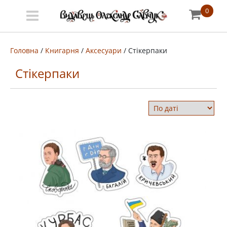
0
Меню
Про
Головна
/
Книгарня
/
Аксесуари
/ Стікерпаки
Стікерпаки
видавництво
Книгарня
Публічний
договір
Видати
книгу
#запідтримкиУКФ
ENG