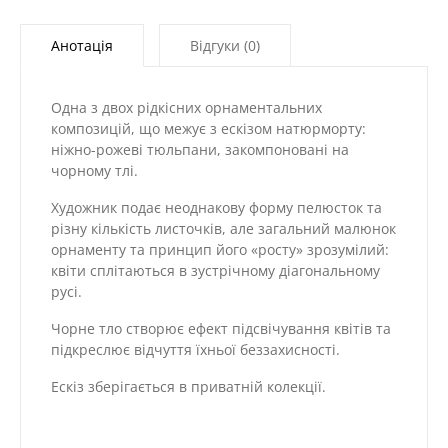
№
018b
Анотація
Відгуки (0)
кількість
Одна з двох рідкісних орнаментальних
композицій, що межує з ескізом натюрморту:
ніжно-рожеві тюльпани, закомпоновані на
чорному тлі.
Художник подає неоднакову форму пелюсток та
різну кількість листочків, але загальний малюнок
орнаменту та принцип його «росту» зрозумілий:
квіти сплітаються в зустрічному діагональному
русі.
Чорне тло створює ефект підсвічування квітів та
підкреслює відчуття їхньої беззахисності.
Ескіз зберігається в приватній колекції.