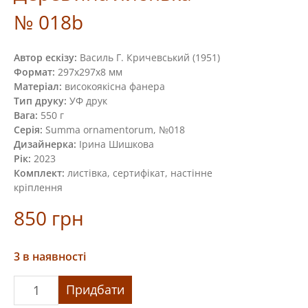
№ 018b
Автор ескізу:
Василь Г. Кричевський (1951)
Формат:
297х297х8 мм
Матеріал:
високоякісна фанера
Тип друку:
УФ друк
Вага:
550 г
Серія:
Summa ornamentorum, №018
Дизайнерка:
Ірина Шишкова
Рік:
2023
Комплект:
листівка, сертифікат, настінне
кріплення
850
грн
3 в наявності
Дерев’яна
Придбати
листівка