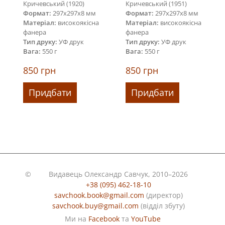
Кричевський (1920)
Кричевський (1951)
Формат:
297х297х8 мм
Формат:
297х297х8 мм
Матеріал:
високоякісна
Матеріал:
високоякісна
фанера
фанера
Тип друку:
УФ друк
Тип друку:
УФ друк
Вага:
550 г
Вага:
550 г
850
грн
850
грн
Придбати
Придбати
©
Видавець Олександр Савчук, 2010–2026
+38 (095) 462-18-10
savchook.book@gmail.com
(директор)
savchook.buy@gmail.com
(відділ збуту)
Ми на
Facebook
та
YouTube