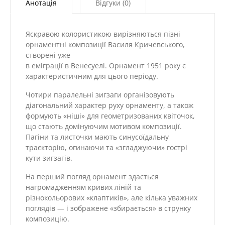
Анотація
Відгуки (0)
кількість
Яскравою колористикою вирізняються пізні
орнаментні композиції Василя Кричевського,
створені уже
в еміграції в Венесуелі. Орнамент 1951 року є
характеристичним для цього періоду.
Чотири паралельні зигзаги організовують
діагональний характер руху орнаменту, а також
формують «ніші» для геометризованих квіточок,
що стають домінуючим мотивом композиції.
Пагіни та листочки мають синусоїдальну
траєкторію, огинаючи та «згладжуючи» гострі
кути зигзагів.
На перший погляд орнамент здається
нагромадженням кривих ліній та
різнокольорових «клаптиків», але кілька уважних
поглядів — і зображене «збирається» в струнку
композицію.