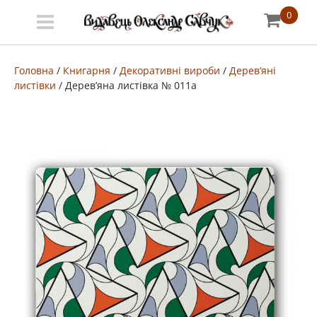
0
Меню
Про
Головна
/
Книгарня
/
Декоративні вироби
/
Дерев’яні
листівки
/ Дерев’яна листівка № 011a
видавництво
Книгарня
Публічний
договір
Видати
книгу
#запідтримкиУКФ
ENG