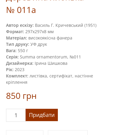
№ 011a
Автор ескізу:
Василь Г. Кричевський (1951)
Формат:
297х297х8 мм
Матеріал:
високоякісна фанера
Тип друку:
УФ друк
Вага:
550 г
Серія:
Summa ornamentorum, №011
Дизайнерка:
Ірина Шишкова
Рік:
2023
Комплект:
листівка, сертифікат, настінне
кріплення
850
грн
Дерев’яна
Придбати
листівка
№
011a