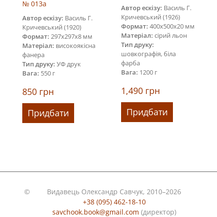
№ 013a
Автор ескізу:
Василь Г.
Кричевський (1926)
Автор ескізу:
Василь Г.
Формат:
400х500х20 мм
Кричевський (1920)
Матеріал:
сірий льон
Формат:
297х297х8 мм
Тип друку:
Матеріал:
високоякісна
шовкографія, біла
фанера
фарба
Тип друку:
УФ друк
Вага:
1200 г
Вага:
550 г
1,490
грн
850
грн
Придбати
Придбати
©
Видавець Олександр Савчук, 2010–2026
+38 (095) 462-18-10
savchook.book@gmail.com
(директор)