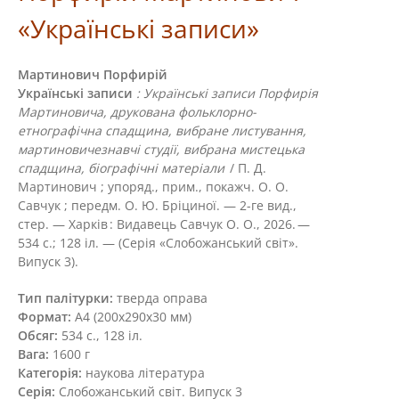
«Українські записи»
Мартинович Порфирій
Українські записи
: Українські записи Порфирія
Мартиновича, друкована фольклорно-
етнографічна спадщина, вибране листування,
мартиновичезнавчі студії, вибрана мистецька
спадщина, біографічні матеріали
/ П. Д.
Мартинович ; упоряд., прим., покажч. О. О.
Савчук ; передм. О. Ю. Бріциної. — 2-ге вид.,
стер. — Харків : Видавець Савчук О. О., 2026. —
534 с.; 128 іл. — (Cерія «Слобожанський світ».
Випуск 3).
Тип палітурки:
тверда оправа
Формат:
А4 (200х290х30 мм)
Обсяг:
534 с., 128 іл.
Вага:
1600 г
Категорія:
наукова література
Серія:
Слобожанський світ. Випуск 3