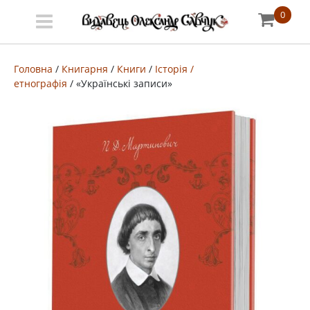
0
Меню
Про
Головна
/
Книгарня
/
Книги
/
Історія /
етнографія
/ «Українські записи»
видавництво
Книгарня
Публічний
договір
Видати
книгу
#запідтримкиУКФ
ENG