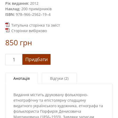
Рік видання:
2012
Наклад:
200 примірників
ISBN:
978–966–2562–19–4
Титульна сторінка та зміст
Сторінки вибірково
850
грн
«Українські
Придбати
записи»
кількість
Анотація
Відгуки (2)
Видання містить друковану фольклорно-
етнографічну та епістолярну спадщину
видатного українського художника, етнографа та
фольклориста Порфирія Денисовича
Мартиновича (1856–1933). Завдяки записам