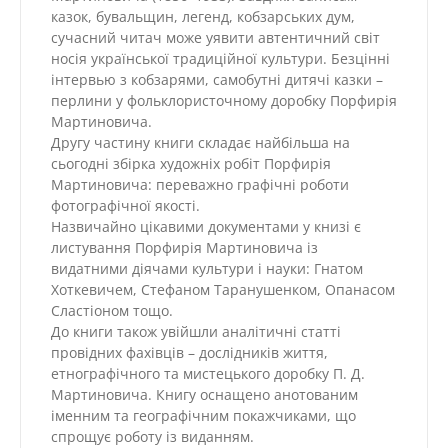
казок, бувальщин, легенд, кобзарських дум,
сучасний читач може уявити автентичний світ
носія української традиційної культури. Безцінні
інтервью з кобзарями, самобутні дитячі казки –
перлини у фольклористочному доробку Порфирія
Мартиновича.
Другу частину книги складає найбільша на
сьогодні збірка художніх робіт Порфирія
Мартиновича: переважно графічні роботи
фотографічної якості.
Назвичайно цікавими документами у книзі є
листування Порфирія Мартиновича із
видатними діячами культури і науки: Гнатом
Хоткевичем, Стефаном Таранушенком, Опанасом
Сластіоном тощо.
До книги також увійшли аналітичні статті
провідних фахівців – дослідників життя,
етнографічного та мистецького доробку П. Д.
Мартиновича. Книгу оснащено анотованим
іменним та географічним покажчиками, що
спрощує роботу із виданням.