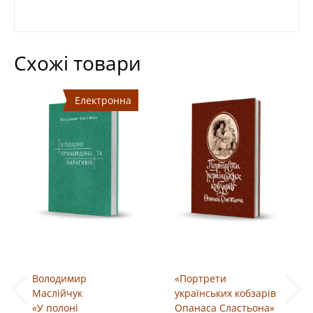
Схожі товари
Електронна
Володимир
«Портрети
Маслійчук
українських кобзарів
«У полоні
Опанаса Сластьона»