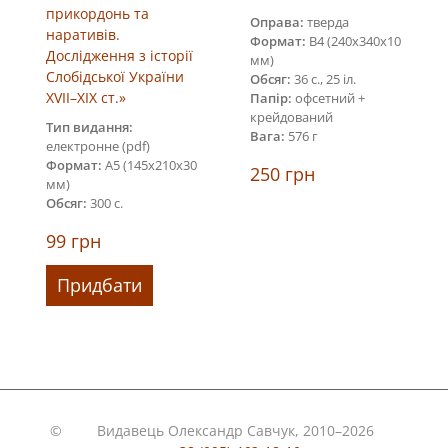
прикордонь та
Оправа:
тверда
наративів.
Формат:
В4 (240х340х10
Дослідження з історії
мм)
Слобідської України
Обсяг:
36 с., 25 іл.
XVII–XIX cт.»
Папір:
офсетний +
крейдований
Тип видання:
Вага:
576 г
електронне (pdf)
Формат:
А5 (145х210х30
250
грн
мм)
Обсяг:
300 с.
99
грн
Придбати
©
Видавець Олександр Савчук, 2010–2026