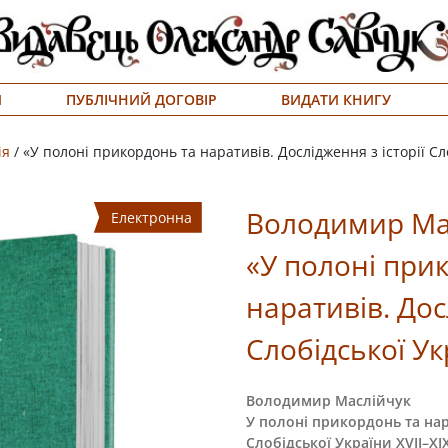
Я
ПУБЛІЧНИЙ ДОГОВІР
ВИДАТИ КНИГУ
ія
/ «У полоні прикордонь та наративів. Дослідження з історії Сло
Володимир Ма
Електронна
«У полоні при
наративів. Дос
Слобідської Укр
Володимир Маслійчук
У полоні прикордонь та нара
Слобідської України XVII–XIX