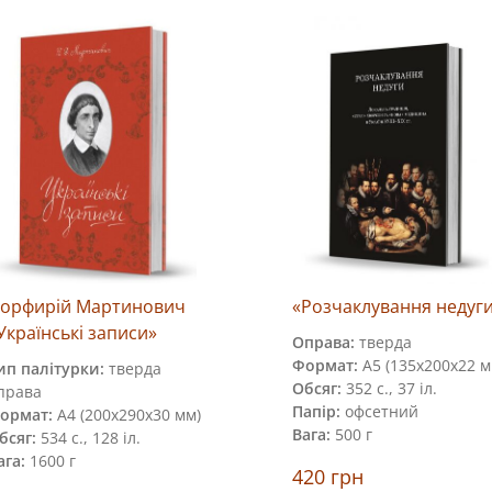
орфирій Мартинович
«Розчаклування недуг
Українські записи»
Оправа:
тверда
Формат:
А5 (135х200х22 м
ип палітурки:
тверда
Обсяг:
352 с., 37 іл.
права
Папір:
офсетний
ормат:
А4 (200х290х30 мм)
Вага:
500 г
бсяг:
534 с., 128 іл.
ага:
1600 г
420
грн