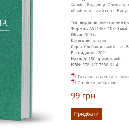
Харків : Видавець Олександр
«Слобожанський світ». Випус
Тип видання:
електронне (pd
Формат:
А5 (145х210х30 мм)
Обсяг:
300 с.
Категорія:
історія
Серія:
Слобожанський світ. В
Рік видання:
2021
Наклад:
150 примірників
ISBN:
978-617-7538-61-4
Титульні сторінки та зміс
Сторінки вибірково
99
грн
«У
Придбати
полоні
прикордонь
та