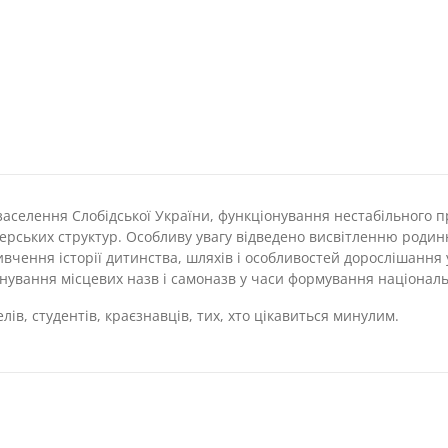
наративів.
Дослідження
з
історії
Слобідської
України
XVII–
XIX
cт.»
кількість
заселення Слобідської України, функціонування нестабільного п
перських структур. Особливу увагу відведено висвітленню родин
и вивчення історії дитинства, шляхів і особливостей дорослішанн
нування місцевих назв і самоназв у часи формування національн
ів, студентів, краєзнавців, тих, хто цікавиться минулим.