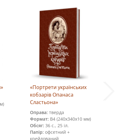
и»
«Портрети українських
«Плян мі
кобзарів Опанаса
1932 рок
Сластьона»
м)
Формат:
8
Обсяг:
1 а
Оправа:
тверда
запакован
Формат:
В4 (240х340х10 мм)
Папір:
кре
Обсяг:
36 с., 25 іл.
м.кв.
Папір:
офсетний +
Вага:
800 г
крейдований