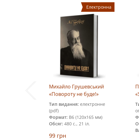
Електронна
ська
Михайло Грушевський
П
країнських
«Повороту не буде!»
«
Тип видання:
електронне
Т
(pdf)
о
Формат:
В6 (120х165 мм)
Ф
240х24 мм)
Обсяг:
480 с., 21 іл.
О
В
ний
99
грн