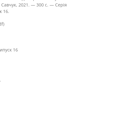
 Савчук, 2021. — 300 с. — Серія
к 16.
f)
ипуск 16
т