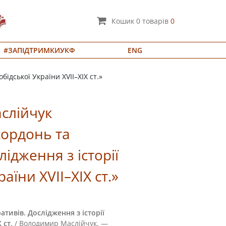
Кошик
0
товарів
0
#ЗАПІДТРИМКИУКФ
ENG
бідської України XVII–XIX cт.»
слійчук
кордонь та
лідження з історії
аїни XVII–XIX cт.»
тивів. Дослідження з історії
 cт.
/ Володимир Маслійчук. —