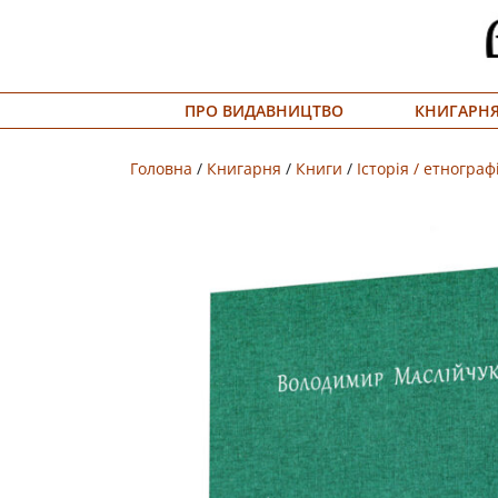
Меню
ПРО ВИДАВНИЦТВО
КНИГАРН
Про
видавництво
Головна
/
Книгарня
/
Книги
/
Історія / етнограф
Книгарня
Публічний
договір
Видати
книгу
#запідтримкиУКФ
ENG