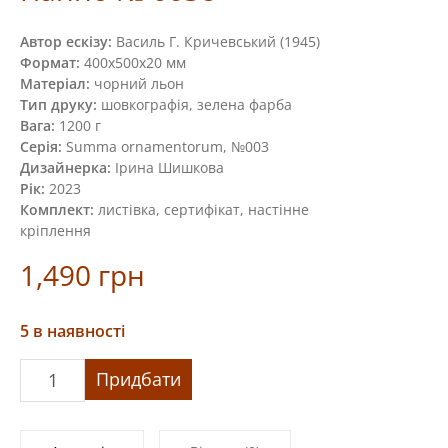
Автор ескізу:
Василь Г. Кричевський (1945)
Формат:
400х500х20 мм
Матеріал:
чорний льон
Тип друку:
шовкографія, зелена фарба
Вага:
1200 г
Серія:
Summa ornamentorum, №003
Дизайнерка:
Ірина Шишкова
Рік:
2023
Комплект:
листівка, сертифікат, настінне
кріплення
1,490
грн
5 в наявності
Панно
Придбати
№
003c
кількість