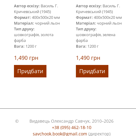
Автор ескізу:
Василь Г.
Автор ескізу:
Василь Г.
Кричевський (1945)
Кричевський (1945)
Формат:
400х500х20 мм
Формат:
400х500х20 мм
Матеріал:
чорний льон
Матеріал:
чорний льон
Тип друку:
Тип друку:
шовкографія, золота
шовкографія, зелена
фарба
фарба
Вага:
1200 г
Вага:
1200 г
1,490
грн
1,490
грн
Придбати
Придбати
©
Видавець Олександр Савчук, 2010–2026
+38 (095) 462-18-10
savchook.book@gmail.com
(директор)