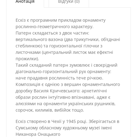
Анотація
Відгуки (0)
Ескіз є програмним прикладом орнаменту
рослинно-геометричного характеру.
Патерн складається з двох частин:
вертикального вазона (два трикутники, об’єднані
стеблинкою) та горизонтальної гілочки з
листочками (центральний листок має ефектні
прожилки).
Такий складаний патерн зумовлює і своєрідний
діагонально-горизонтальний рух орнаменту:
наче прадавня рослинність тече річкою.
Композиція є однією з вершин орнаментального
доробку Василя Кричевського: архетипічні
образи рослин інтуїтивно впізнавані, адже є
алюзіями на орнаменти українських рушників,
сорочок, килимів, вибійок тощо.
Ескіз створено в Чехії у 1945 році. Зберігається в
Сумському обласному художньому музеї імені
Никанора Онацького