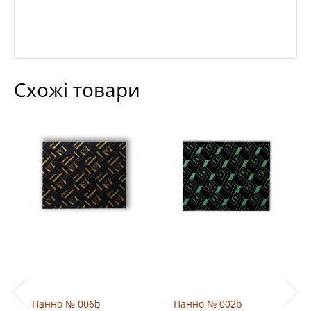
Схожі товари
Панно № 006b
Панно № 002b