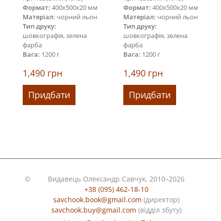
Формат:
400х500х20 мм
Формат:
400х500х20 мм
Матеріал:
чорний льон
Матеріал:
чорний льон
Тип друку:
Тип друку:
шовкографія, зелена
шовкографія, зелена
фарба
фарба
Вага:
1200 г
Вага:
1200 г
1,490
грн
1,490
грн
Придбати
Придбати
©
Видавець Олександр Савчук, 2010–2026
+38 (095) 462-18-10
savchook.book@gmail.com
(директор)
savchook.buy@gmail.com
(відділ збуту)