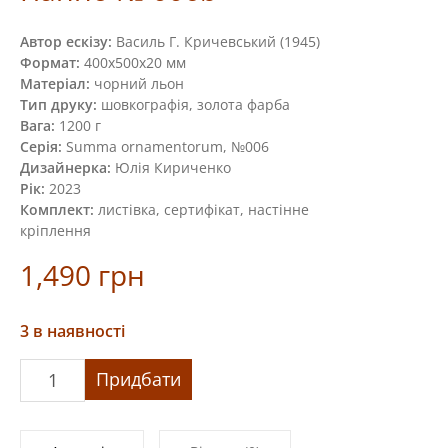
Автор ескізу:
Василь Г. Кричевський (1945)
Формат:
400х500х20 мм
Матеріал:
чорний льон
Тип друку:
шовкографія, золота фарба
Вага:
1200 г
Серія:
Summa ornamentorum, №006
Дизайнерка:
Юлія Кириченко
Рік:
2023
Комплект:
листівка, сертифікат, настінне
кріплення
1,490
грн
3 в наявності
Панно
Придбати
№
006b
кількість