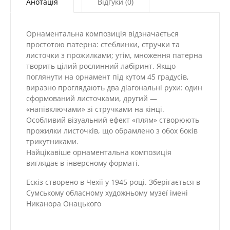
Анотація
Відгуки (0)
Орнаментальна композиція відзначається
простотою патерна: стеблинки, стручки та
листочки з прожилками; утім, множення патерна
творить цілий рослинний лабіринт. Якщо
поглянути на орнамент під кутом 45 градусів,
виразно проглядають два діагональні рухи: один
сформований листочками, другий —
«напівключами» зі стручками на кінці.
Особливий візуальний ефект «плям» створюють
прожилки листочків, що обрамлено з обох боків
трикутниками.
Найцікавіше орнаментальна композиція
виглядає в інверсному форматі.
Ескіз створено в Чехії у 1945 році. Зберігається в
Сумському обласному художньому музеї імені
Никанора Онацького