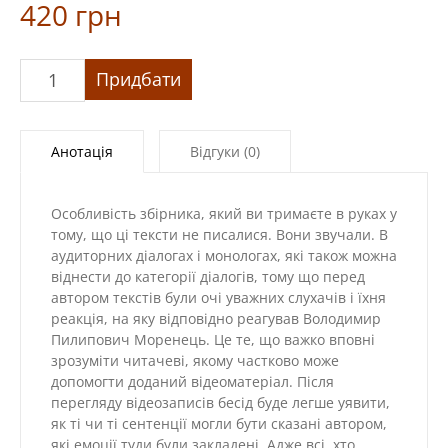
420
грн
«Про
Придбати
людське
в
Людині»
Анотація
Відгуки (0)
кількість
Особливість збірника, який ви тримаєте в руках у
тому, що ці тексти не писалися. Вони звучали. В
аудиторних діалогах і монологах, які також можна
віднести до категорії діалогів, тому що перед
автором текстів були очі уважних слухачів і їхня
реакція, на яку відповідно реагував Володимир
Пилипович Моренець. Це те, що важко вповні
зрозуміти читачеві, якому частково може
допомогти доданий відеоматеріал. Після
перегляду відеозаписів бесід буде легше уявити,
як ті чи ті сентенції могли бути сказані автором,
які емоції туди були закладені. Адже всі, хто