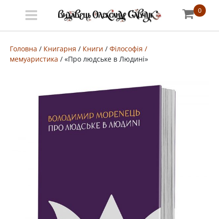
0
Меню
Про
Головна
/
Книгарня
/
Книги
/
Філософія /
мемуаристика
/ «Про людське в Людині»
видавництво
Книгарня
Публічний
договір
Видати
книгу
#запідтримкиУКФ
ENG