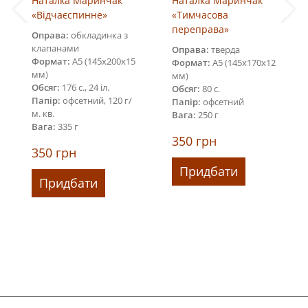
Наталка Маринчак
Наталка Маринчак
«Відчаєспинне»
«Тимчасова
переправа»
Оправа:
обкладинка з
клапанами
Оправа:
тверда
Формат:
А5 (145х200х15
Формат:
А5 (145х170х12
мм)
мм)
Обсяг:
176 с., 24 іл.
Обсяг:
80 с.
Папір:
офсетний, 120 г/
Папір:
офсетний
м. кв.
Вага:
250 г
Вага:
335 г
350
грн
350
грн
Придбати
Придбати