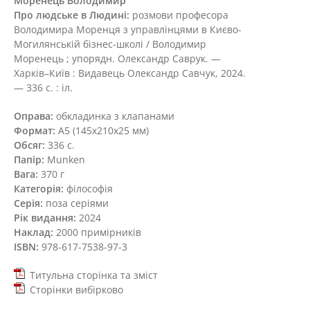
Моренець Володимир
Про людське в Людині:
розмови професора
Володимира Моренця з управлінцями в Києво-
Могилянській бізнес-школі / Володимир
Моренець ; упорядн. Олександр Саврук. —
Харків–Київ : Видавець Олександр Савчук, 2024.
— 336 с. : іл.
Оправа:
обкладинка з клапанами
Формат:
А5 (145х210х25 мм)
Обсяг:
336 с.
Папір:
Munken
Вага:
370 г
Категорія:
філософія
Серія:
поза серіями
Рік видання:
2024
Наклад:
2000 примірників
ISBN:
978-617-7538-97-3
Титульна сторінка та зміст
Сторінки вибірково