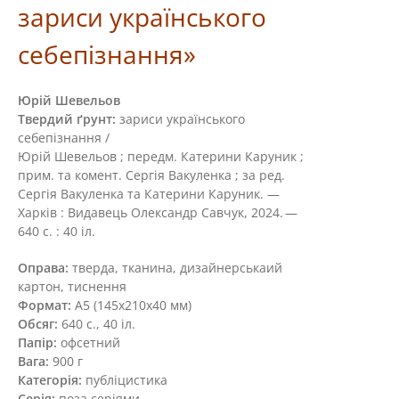
зариси українського
себепізнання»
Юрій Шевельов
Твердий ґрунт:
зариси українського
себепізнання /
Юрій Шевельов ; передм. Катерини Каруник ;
прим. та комент. Сергія Вакуленка ; за ред.
Сергія Вакуленка та Катерини Каруник. —
Харків : Видавець Олександр Савчук, 2024. —
640 с. : 40 іл.
Оправа:
тверда, тканина, дизайнерськаий
картон, тиснення
Формат:
А5 (145х210х40 мм)
Обсяг:
640 с., 40 іл.
Папір:
офсетний
Вага:
900 г
Категорія:
публіцистика
Серія:
поза серіями