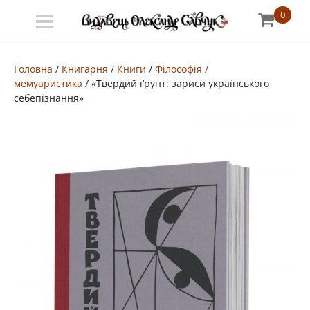
0
Меню
Про
Головна
/
Книгарня
/
Книги
/
Філософія /
мемуаристика
/ «Твердий ґрунт: зариси українського
видавництво
себепізнання»
Книгарня
Публічний
договір
Видати
книгу
#запідтримкиУКФ
ENG