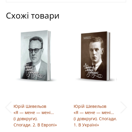
Схожі товари
Юрій Шевельов
Юрій Шевельов
«Я — мене — мені…
«Я — мене — мені…
(і довкруги).
(і довкруги). Спогади.
Спогади. 2. В Европі»
1. В Україні»