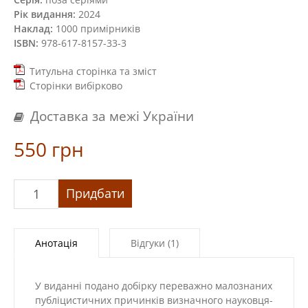
Рік видання:
2024
Наклад:
1000 примірників
ISBN:
978-617-8157-33-3
Титульна сторінка та зміст
Сторінки вибірково
Доставка за межі України
550
грн
«Твердий
Придбати
ґрунт:
зариси
українського
Анотація
Відгуки (1)
себепізнання»
кількість
У виданні подано добірку переважно малознаних
публіцистичних причинків визначного науковця-