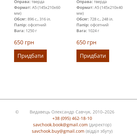
Оправа:
тверда
Оправа:
тверда
Формат:
А5 (145х210х60
Формат:
А5 (145х210х40
мм)
мм)
Обсяг:
896 с., 316 іл.
Обсяг:
728 с., 248 іл.
Папір:
офсетний
Папір:
офсетний
Вага:
1250 г
Вага:
1024 г
650
грн
650
грн
Придбати
Придбати
©
Видавець Олександр Савчук, 2010–2026
+38 (095) 462-18-10
savchook.book@gmail.com
(директор)
savchook.buy@gmail.com
(відділ збуту)