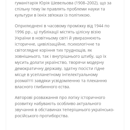
гуманітарія Юрія Шевельова (1908–2002), що за
спільну тему їм правлять проблеми науки та
культури в їхніх зв’язках із політикою.
Оприлюднені в часовому проміжку від 1944 по
1996 рр., ці публікації містять цілісну візію
України в новітньому світі й увиразнюють
історичне, цивілізаційне, психологічне та
світоглядне коріння тих труднощів, як
зовнішнього, так і внутрішнього штибу, що їх
мусить долати українство, творячи модерну
демократичну державу, здатну посісти гідне
місце в усепланетному інтелектуальному
розмаїтті завдяки усвідомленню та плеканню
власного глибинного єства.
Авторові розважання про логіку історичного
розвитку набувають особливо актуального
звучання в обставинах теперішнього українсько-
російського протиборства.