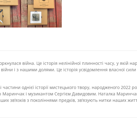
торкнулася війна. Це історія нелінійної плинності часу, у якій 
йни і з нашими долями. Це історія усвідомлення власної сили і к
ві частини однієї історії мистецького твору, народженого 2022 
аринчак і музикантом Сергієм Давидовим. Наталка Маринчак тво
ших зв’язків з поколіннями предків, зв’язують нитки наших житт