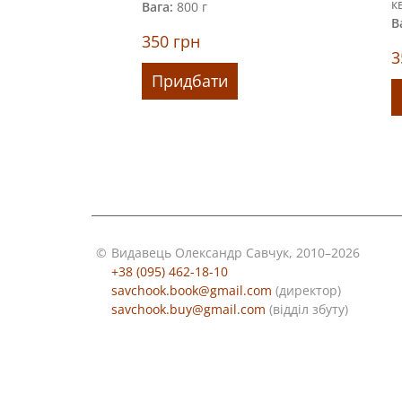
к
Вага:
800 г
В
350
грн
3
Придбати
©
Видавець Олександр Савчук, 2010–2026
+38 (095) 462-18-10
savchook.book@gmail.com
(директор)
savchook.buy@gmail.com
(відділ збуту)