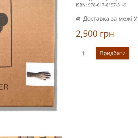
ISBN:
978-617-8157-31-9
Доставка за межі 
2,500
грн
«Треті
Придбати
діти/Dritte
Kinder»
кількість