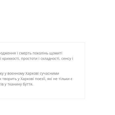
народження і смерть поколінь щомиті
рихкості, простоти і складності, сенсу і
року у воєнному Харкові сучасними
рить у Харкові поезії, які не тільки є
ів у тканину буття.