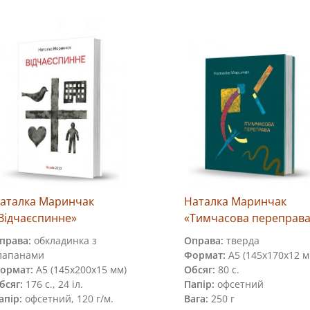
аталка Маринчак
Наталка Маринчак
Відчаєспинне»
«Тимчасова переправа
права:
обкладинка з
Оправа:
тверда
лапанами
Формат:
А5 (145х170х12 м
ормат:
А5 (145х200х15 мм)
Обсяг:
80 с.
бсяг:
176 с., 24 іл.
Папір:
офсетний
апір:
офсетний, 120 г/м.
Вага:
250 г