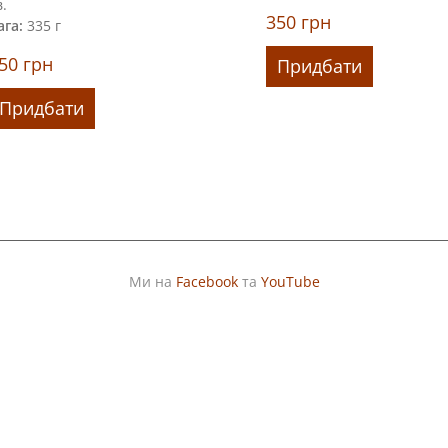
в.
350
грн
ага:
335 г
50
грн
Придбати
Придбати
Ми на
Facebook
та
YouTube