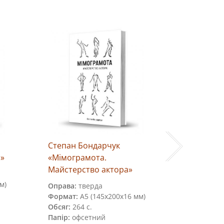
Степан Бондарчук
«Тустань:
»
«Мімограмота.
історія с
Майстерство актора»
людини і 
м)
Оправа:
тверда
Оправа:
па
Формат:
А5 (145х200х16 мм)
сувенірна
Обсяг:
264 с.
Формат:
В
Папір:
офсетний
Обсяг:
16 с