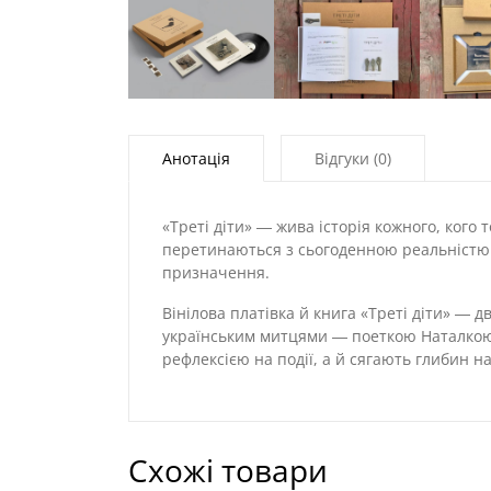
Анотація
Відгуки (0)
«Треті діти» ― жива історія кожного, кого 
перетинаються з сьогоденною реальністю ві
призначення.
Вінілова платівка й книга «Треті діти» ― д
українським митцями ― поеткою Наталкою М
рефлексією на події, а й сягають глибин на
Схожі товари