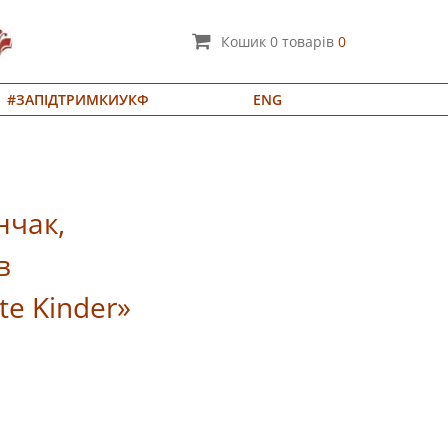
Кошик
0
товарів
0
#ЗАПІДТРИМКИУКФ
ENG
нчак,
в
tte Kinder»