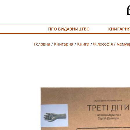
Меню
ПРО ВИДАВНИЦТВО
КНИГАРН
Про
видавництво
Головна
/
Книгарня
/
Книги
/
Філософія / мему
Книгарня
Публічний
договір
Видати
книгу
#запідтримкиУКФ
ENG