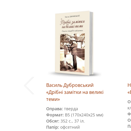
в
Василь Дубровський
Н
ені…
«Дрібні замітки на великі
«
погади.
теми»
О
к
Оправа:
тверда
Ф
Формат:
В5 (170х240х25 мм)
О
Обсяг:
352 с., 37 іл.
210х40 мм)
П
Папір:
офсетний
 іл.