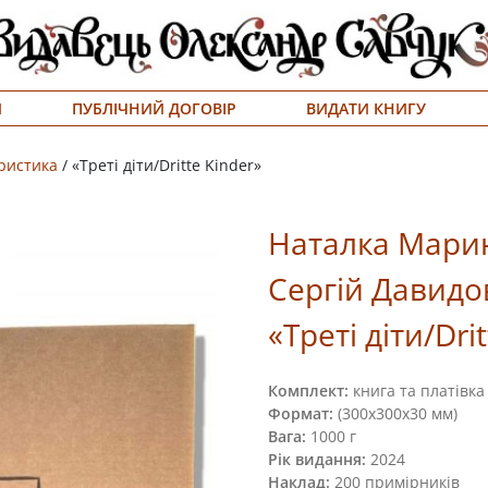
Я
ПУБЛІЧНИЙ ДОГОВІР
ВИДАТИ КНИГУ
аристика
/ «Треті діти/Dritte Kinder»
Наталка Мари
Сергій Давидо
«Треті діти/Dri
Комплект:
книга та платівка
Формат:
(300х300х30 мм)
Вага:
1000 г
Рік видання:
2024
Наклад:
200 примірників