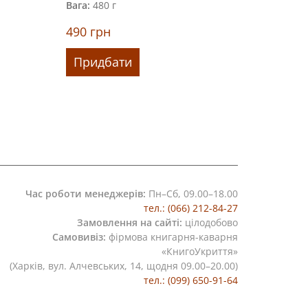
Вага:
480 г
Папір:
кре
Вага:
550 г
490
грн
320
грн
Придбати
Придб
Час роботи менеджерів:
Пн–Сб, 09.00–18.00
тел.: (066) 212-84-27
Замовлення на сайті:
цілодобово
Самовивіз:
фірмова книгарня-каварня
«КнигоУкриття»
(Харків, вул. Алчевських, 14, щодня 09.00–20.00)
тел.: (099) 650-91-64