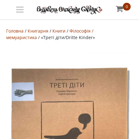
0
Меню
Про
Головна
/
Книгарня
/
Книги
/
Філософія /
мемуаристика
/ «Треті діти/Dritte Kinder»
видавництво
Книгарня
Публічний
договір
Видати
книгу
#запідтримкиУКФ
ENG