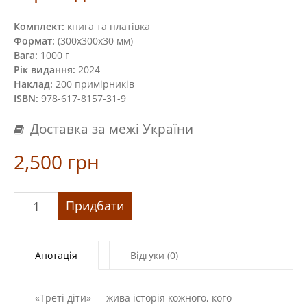
Комплект:
книга та платівка
Формат:
(300х300х30 мм)
Вага:
1000 г
Рік видання:
2024
Наклад:
200 примірників
ISBN:
978-617-8157-31-9
Доставка за межі України
2,500
грн
«Треті
Придбати
діти/Dritte
Kinder»
кількість
Анотація
Відгуки (0)
«Треті діти» ― жива історія кожного, кого