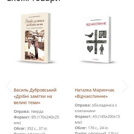
Василь Дубровський
Наталка Маринчак
«Дрібні замітки на
«Відчаєспинне»
великі теми»
Оправа:
обкладинка з
клапанами
Оправа:
тверда
Формат:
А5 (145х200х15
Формат:
В5 (170х240х25
мм)
мм)
Обсяг:
176 с., 24 іл.
Обсяг:
352 с., 37 іл.
Папір:
офсетний, 120 г/