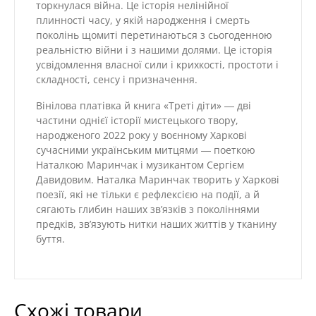
торкнулася війна. Це історія нелінійної
плинності часу, у якій народження і смерть
поколінь щомиті перетинаються з сьогоденною
реальністю війни і з нашими долями. Це історія
усвідомлення власної сили і крихкості, простоти і
складності, сенсу і призначення.
Вінілова платівка й книга «Треті діти» ― дві
частини однієї історії мистецького твору,
народженого 2022 року у воєнному Харкові
сучасними українським митцями ― поеткою
Наталкою Маринчак і музикантом Сергієм
Давидовим. Наталка Маринчак творить у Харкові
поезії, які не тільки є рефлексією на події, а й
сягають глибин наших зв’язків з поколіннями
предків, зв’язують нитки наших життів у тканину
буття.
Схожі товари