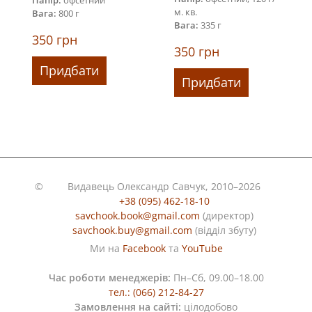
Папір:
офсетний
м. кв.
Вага:
800 г
Вага:
335 г
350
грн
350
грн
Придбати
Придбати
©
Видавець Олександр Савчук, 2010–2026
+38 (095) 462-18-10
savchook.book@gmail.com
(директор)
savchook.buy@gmail.com
(відділ збуту)
Ми на
Facebook
та
YouTube
Час роботи менеджерів:
Пн–Сб, 09.00–18.00
тел.: (066) 212-84-27
Замовлення на сайті:
цілодобово