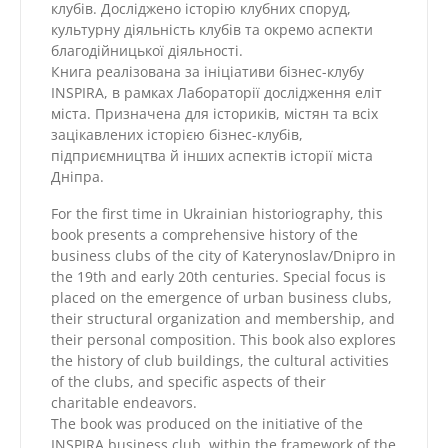
клубів. Досліджено історію клубних споруд,
культурну діяльність клубів та окремо аспекти
благодійницької діяльності.
Книга реалізована за ініціативи бізнес-клубу
INSPIRA, в рамках Лабораторії дослідження еліт
міста. Призначена для істориків, містян та всіх
зацікавлених історією бізнес-клубів,
підприємництва й інших аспектів історії міста
Дніпра.
For the first time in Ukrainian historiography, this
book presents a comprehensive history of the
business clubs of the city of Katerynoslav/Dnipro in
the 19th and early 20th centuries. Special focus is
placed on the emergence of urban business clubs,
their structural organization and membership, and
their personal composition. This book also explores
the history of club buildings, the cultural activities
of the clubs, and specific aspects of their
charitable endeavors.
The book was produced on the initiative of the
INSPIRA business club, within the framework of the