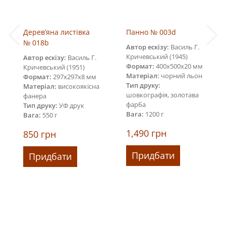
Дерев’яна листівка
Панно № 003d
№ 018b
Автор ескізу:
Василь Г.
Кричевський (1945)
Автор ескізу:
Василь Г.
Формат:
400х500х20 мм
Кричевський (1951)
Матеріал:
чорний льон
Формат:
297х297х8 мм
Тип друку:
Матеріал:
високоякісна
шовкографія, золотава
фанера
фарба
Тип друку:
УФ друк
Вага:
1200 г
Вага:
550 г
1,490
грн
850
грн
Придбати
Придбати