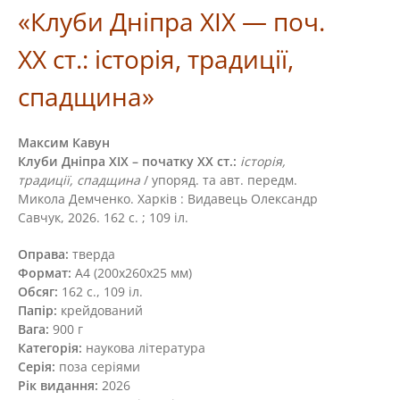
«Клуби Дніпра XIХ — поч.
XX ст.: історія, традиції,
спадщина»
Максим Кавун
Клуби Дніпра ХІХ – початку ХХ ст.:
історія,
традиції, спадщина
/ упоряд. та авт. передм.
Микола Демченко. Харків : Видавець Олександр
Савчук, 2026. 162 с. ; 109 іл.
Оправа:
тверда
Формат:
А4 (200х260х25 мм)
Обсяг:
162 с., 109 іл.
Папір:
крейдований
Вага:
900 г
Категорія:
наукова література
Серія:
поза серіями
Рік видання:
2026