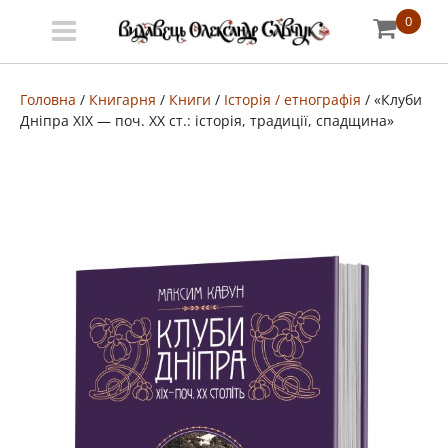
0
Меню
Про
Головна
/
Книгарня
/
Книги
/
Історія / етнографія
/ «Клуби
Дніпра XIХ — поч. XX ст.: історія, традиції, спадщина»
видавництво
Книгарня
Публічний
договір
Видати
книгу
#запідтримкиУКФ
ENG