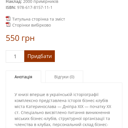
Наклад:
2000 примірників
ISBN:
978-617-8157-11-1
Титульна сторінка та зміст
Сторінки вибірково
550
грн
«Клуби
Придбати
Дніпра
XIХ
—
Анотація
Відгуки (0)
поч.
XX
ст.:
У книзі вперше в українській історіографії
історія,
комплексно представлена історія бізнес-клубів
традиції,
міста Катеринослава — Дніпра ХІХ — початку ХХ
спадщина»
ст. Спеціально висвітлено питання виникнення
кількість
міських бізнес-клубів, структурної організації та
членства в клубах, персональний склад бізнес-