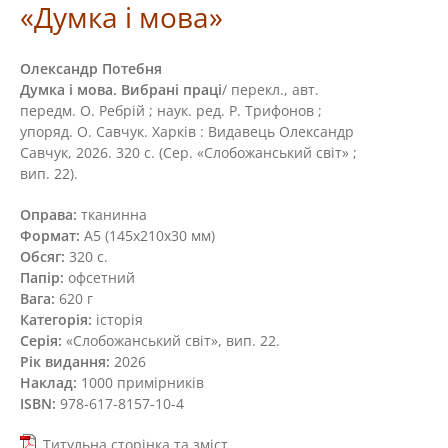
«Думка і мова»
Олександр Потебня
Думка і мова. Вибрані праці
/ перекл., авт.
передм. О. Ребрій ; наук. ред. Р. Трифонов ;
упоряд. О. Савчук. Харків : Видавець Олександр
Савчук, 2026. 320 с. (Сер. «Слобожанський світ» ;
вип. 22).
Оправа:
тканинна
Формат:
А5 (145х210х30 мм)
Обсяг:
320 с.
Папір:
офсетний
Вага:
620 г
Категорія:
історія
Серія:
«Слобожанський світ», вип. 22.
Рік видання:
2026
Наклад:
1000 примірників
ISBN:
978-617-8157-10-4
Титульна сторінка та зміст