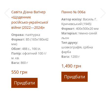
Савіта Діана Ваґнер
Панно № 006a
«Щоденник
Автор ескізу:
Василь Г.
російсько-української
Кричевський (1945)
війни (2022—2024)»
Формат:
400х500х20 мм
Матеріал:
темно-синій
Оправа:
палітурка
льон
Формат:
В5 (165х180х42
Тип друку:
мм)
шовкографія, срібна
Обсяг:
488 с., 166 іл.
фарба
Папір:
офсетний 100 г/
Вага:
1200 г
м. кв.
Вага:
860 г
1,490
грн
550
грн
Придбати
Придбати