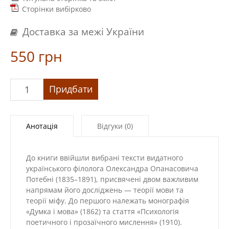
Сторінки вибірково
Доставка за межі України
550
грн
«Думка
Придбати
і
мова»
кількість
Анотація
Відгуки (0)
До книги ввійшли вибрані тексти видатного
українського філолога Олександра Опанасовича
Потебні (1835–1891), присвячені двом важливим
напрямам його досліджень — теорії мови та
теорії міфу. До першого належать монографія
«Думка і мова» (1862) та стаття «Психологія
поетичного і прозаїчного мислення» (1910).