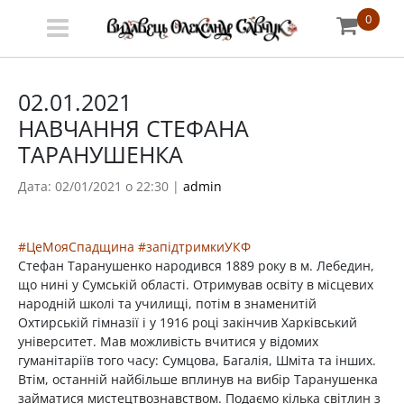
0
Меню
Про
02.01.2021
НАВЧАННЯ СТЕФАНА
видавництво
ТАРАНУШЕНКА
Книгарня
Дата: 02/01/2021 о 22:30 |
admin
Публічний
договір
#ЦеМояСпадщина
#запідтримкиУКФ
Стефан Таранушенко народився 1889 року в м. Лебедин,
Видати
що нині у Сумській області. Отримував освіту в місцевих
народній школі та училищі, потім в знаменитій
книгу
Охтирській гімназії і у 1916 році закінчив Харківський
університет. Мав можливість вчитися у відомих
#запідтримкиУКФ
гуманітаріїв того часу: Сумцова, Багалія, Шміта та інших.
ENG
Втім, останній найбільше вплинув на вибір Таранушенка
займатися мистецтвознавством. Подаємо кілька світлин з